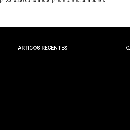
e privacidade ou conteúdo presente nesses mesmos
ARTIGOS RECENTES
C
m